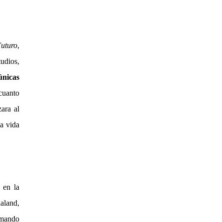
Futuro
,
udios,
únicas
cuanto
ara al
la vida
 en la
aland,
rmando