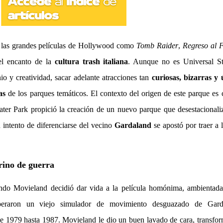
n las grandes películas de Hollywood como
Tomb Raider
,
Regreso al 
el encanto de la
cultura trash italiana
. Aunque no es Universal St
o y creatividad, sacar adelante atracciones tan
curiosas, bizarras y 
as
de los parques temáticos. El contexto del origen de este parque es 
ter Park propició la creación de un nuevo parque que desestacionaliz
 intento de diferenciarse del vecino
Gardaland
se apostó por traer a 
rino de guerra
ndo Movieland decidió dar vida a la película homónima, ambientada
peraron un viejo simulador de movimiento desguazado de Gard
de 1979 hasta 1987. Movieland le dio un buen lavado de cara, transfo