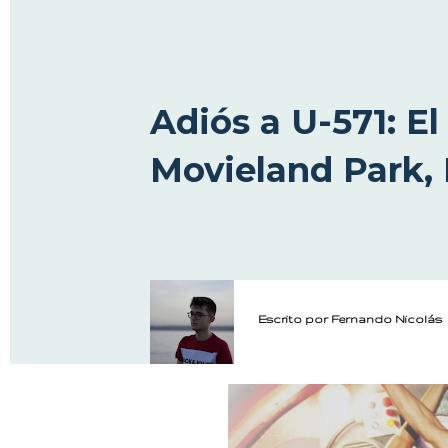
Adiós a U-571: E
Movieland Park, I
Escrito por
Fernando Nicolás