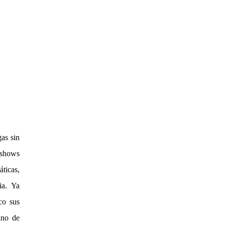
gas sin
 shows
ticas,
ia. Ya
co sus
ino de