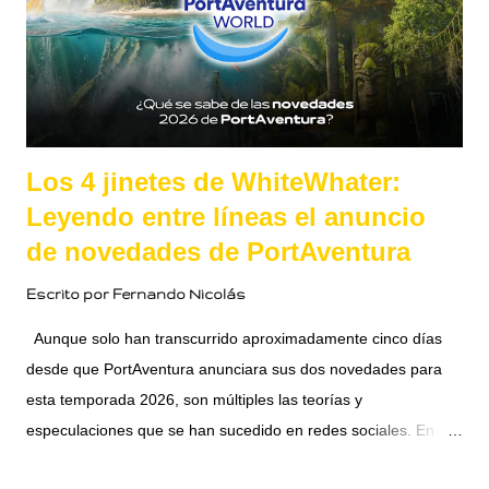
Los 4 jinetes de WhiteWhater:
Leyendo entre líneas el anuncio
de novedades de PortAventura
Escrito por
Fernando Nicolás
Aunque solo han transcurrido aproximadamente cinco días
desde que PortAventura anunciara sus dos novedades para
esta temporada 2026, son múltiples las teorías y
especulaciones que se han sucedido en redes sociales. En el
artículo de hoy trazamos la cronología completa de los hechos
COMPARTIR
READ MORE »