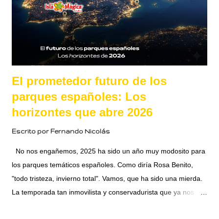
Obviamente esto no será así, aunque en el contexto actual
podría ser perfectamente plausible. Lo que vivimos esta
Nochevieja fue la confirmación definitiva de que María
Eizaguirre ha trascendido su cargo para ...
El prometedor futuro de los
parques españoles: Los
horizontes que abre 2026
Escrito por
Fernando Nicolás
No nos engañemos, 2025 ha sido un año muy modosito para
los parques temáticos españoles. Como diría Rosa Benito,
"todo tristeza, invierno total". Vamos, que ha sido una mierda.
La temporada tan inmovilista y conservadurista que ya nos
deja abre un margen razonablemente realista para la
COMPARTIR
READ MORE »