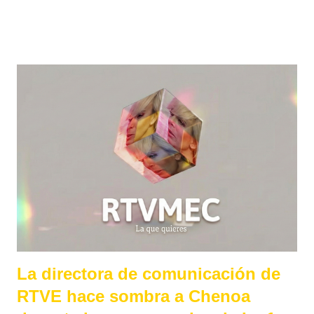
y recopilamos lo que se sabe de las nuevas experiencias que
llegarán este verano a PortAventura World. ¿Qué podemos
esperar de Makamanu Jungle y de Coral Bay ? Dos
novedades que llegan en tiempos convulsos A través de una
pequeña pieza de video creada mediante un más que evidente
uso de la IA y un comunicado, PortAventura presentaba en
pasado martes sus dos novedades para esta temporada.
Coincidiendo con el inicio de la feria anual de turismo Fitur, el
resort catalán confirmaba "Makamanu Jungle: The Adventure
Trek" y "Coral Bay: La Leyenda Perdida" como sus grandes
apuestas para este 2026. Grandes apuestas que llegan
después de absoluta sequía en términos de novedades en la
oferta d...
La directora de comunicación de
RTVE hace sombra a Chenoa