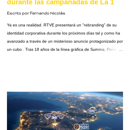
durante las campanadas de La 1
Escrito por
Fernando Nicolás
Ya es una realidad. RTVE presentará un "rebranding" de su
identidad corporativa durante los próximos días tal y como ha
avanzado a través de un misterioso anuncio protagonizado por
un cubo . Tras 18 años de la línea gráfica de Summa, Perdidos
En La Odisea ha tenido acceso exclusivo al impactante
COMPARTIR
READ MORE »
concepto que nuestra televisión pública presentará pronto. Se
tratará de un rebranding cuya protagonista indiscutible será la
directora de comunicación y participación de RTVE, María
Eizaguirre Comendador . En un intento por dar más
"participación" a la ya directora de participación, la corporación
pública se rebautizará espiritualmente como RTVMEC . El
misterioso cubo reflejará el rostro de la dircom y, por ejemplo,
sintonizaremos La 1 de RTVMEC: La que tú quieres .