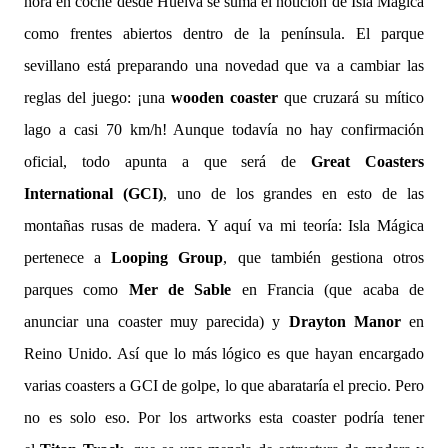
hora en coche desde Huelva se suma el notición de Isla Mágica
como frentes abiertos dentro de la península. El parque
sevillano está preparando una novedad que va a cambiar las
reglas del juego: ¡una
wooden coaster
que cruzará su mítico
lago a casi 70 km/h! Aunque todavía no hay confirmación
oficial, todo apunta a que será de
Great Coasters
International (GCI)
, uno de los grandes en esto de las
montañas rusas de madera. Y aquí va mi teoría: Isla Mágica
pertenece a
Looping Group
, que también gestiona otros
parques como
Mer de Sable
en Francia (que acaba de
anunciar una coaster muy parecida) y
Drayton Manor
en
Reino Unido. Así que lo más lógico es que hayan encargado
varias coasters a GCI de golpe, lo que abarataría el precio. Pero
no es solo eso. Por los artworks esta coaster podría tener